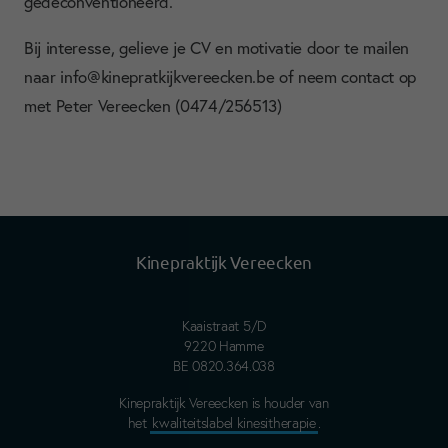
gedeconventioneerd.
Bij interesse, gelieve je CV en motivatie door te mailen
naar info@kinepratkijkvereecken.be of neem contact op
met Peter Vereecken (0474/256513)
Kinepraktijk Vereecken
Kaaistraat 5/D
9220 Hamme
BE 0820.364.038
Kinepraktijk Vereecken is houder van
het
kwaliteitslabel kinesitherapie
.