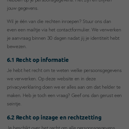
jouw gegevens.
Wil je één van die rechten inroepen? Stuur ons dan
even een mailtje via het contactformulier. We verwerken
je aanvraag binnen 30 dagen nadat jij je identiteit hebt
bewezen.
Over
6.1 Recht op informatie
Aan
Je hebt het recht om te weten welke persoonsgegevens
Nie
we verwerken. Op deze website en in deze
Con
privacyverklaring doen we er alles aan om dat helder te
maken. Heb je toch een vraag? Geef ons dan gerust een
seintje.
6.2 Recht op inzage en rechtzetting
Je beschikt over het recht om alle persoonsgegevens