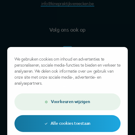
info@kinepraktijkvereecken.be
Volg ons ook op
We gebruiken cookies om inhoud en advertenties te
personaliseren, sociale media-functies te bieden en verkeer te
Sitemap
analyseren. We delen ook informatie over uw gebruik van
onze site met onze sociale media-, advertentie- en
analysepartners.
Over ons
Aanbod
Voorkeuren wijzigen
Nieuws
Contact
Privacy
Alle cookies toestaan
WEBSITE BY
YOOLS