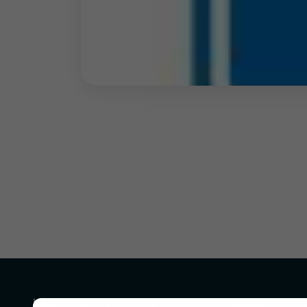
Kinepraktijk Vereecken
Contact­gegev