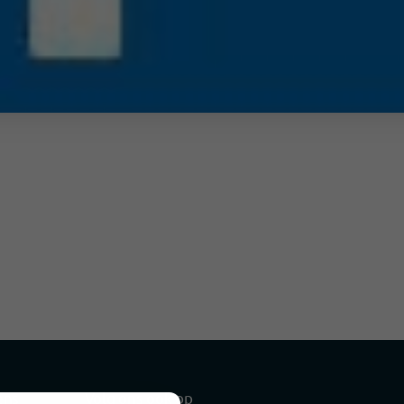
ens
Volg ons ook op